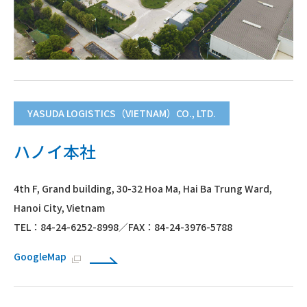
YASUDA LOGISTICS（VIETNAM）CO., LTD.
ハノイ本社
4th F, Grand building, 30-32 Hoa Ma, Hai Ba Trung Ward,
Hanoi City, Vietnam
TEL：84-24-6252-8998／FAX：84-24-3976-5788
GoogleMap