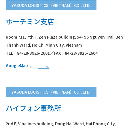
YASUDA LOGISTICS（VIETNAM）CO., LTD.
ホーチミン支店
Room 711, 7th F, Zen Plaza building, 54- 56 Nguyen Trai, Ben
Thanh Ward, Ho Chi Minh City, Vietnam
TEL：84-28-3926-2601／FAX：84-28-3926-2604
GoogleMap
YASUDA LOGISTICS（VIETNAM）CO., LTD.
ハイフォン事務所
2nd F, Vinalines building, Dong Hai Ward, Hai Phong City,