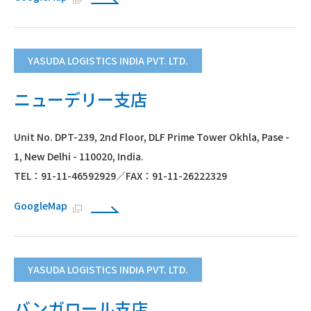
YASUDA LOGISTICS INDIA PVT. LTD.
ニューデリー支店
Unit No. DPT-239, 2nd Floor, DLF Prime Tower Okhla, Pase -
1, New Delhi - 110020, India.
TEL：91-11-46592929／FAX：91-11-26222329
GoogleMap
YASUDA LOGISTICS INDIA PVT. LTD.
バンガロール支店