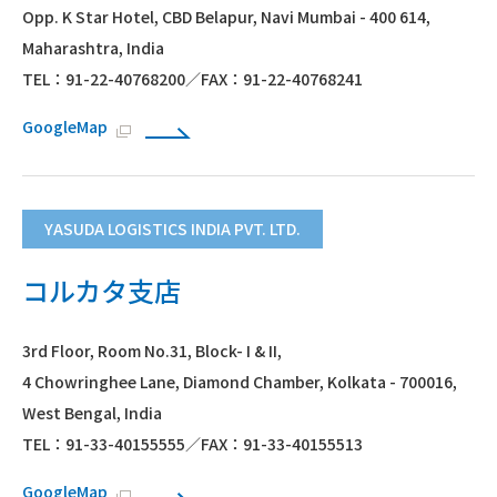
Opp. K Star Hotel, CBD Belapur, Navi Mumbai - 400 614,
Maharashtra, India
TEL：91-22-40768200／FAX：91-22-40768241
GoogleMap
YASUDA LOGISTICS INDIA PVT. LTD.
コルカタ支店
3rd Floor, Room No.31, Block- I & II,
4 Chowringhee Lane, Diamond Chamber, Kolkata - 700016,
West Bengal, India
TEL：91-33-40155555／FAX：91-33-40155513
GoogleMap