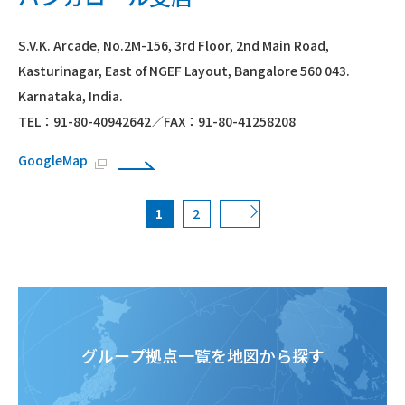
S.V.K. Arcade, No.2M-156, 3rd Floor, 2nd Main Road,
Kasturinagar, East of NGEF Layout, Bangalore 560 043.
Karnataka, India.
TEL：91-80-40942642／FAX：91-80-41258208
GoogleMap
1
2
次へ
グループ拠点一覧を地図から探す