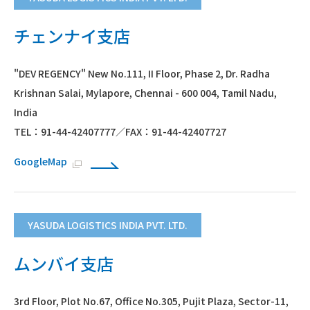
チェンナイ支店
"DEV REGENCY" New No.111, II Floor, Phase 2, Dr. Radha
Krishnan Salai, Mylapore, Chennai - 600 004, Tamil Nadu,
India
TEL：91-44-42407777／FAX：91-44-42407727
GoogleMap
YASUDA LOGISTICS INDIA PVT. LTD.
ムンバイ支店
3rd Floor, Plot No.67, Office No.305, Pujit Plaza, Sector-11,