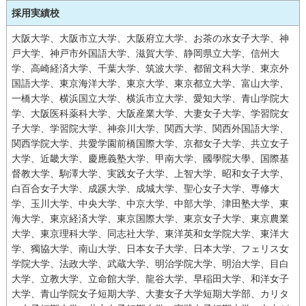
採用実績校
大阪大学、大阪市立大学、大阪府立大学、お茶の水女子大学、神
戸大学、神戸市外国語大学、滋賀大学、静岡県立大学、信州大
学、高崎経済大学、千葉大学、筑波大学、都留文科大学、東京外
国語大学、東京海洋大学、東京大学、東京都立大学、富山大学、
一橋大学、横浜国立大学、横浜市立大学、愛知大学、青山学院大
学、大阪医科薬科大学、大阪産業大学、大妻女子大学、学習院女
子大学、学習院大学、神奈川大学、関西大学、関西外国語大学、
関西学院大学、共愛学園前橋国際大学、京都女子大学、共立女子
大学、近畿大学、慶應義塾大学、甲南大学、國學院大學、国際基
督教大学、駒澤大学、実践女子大学、上智大学、昭和女子大学、
白百合女子大学、成蹊大学、成城大学、聖心女子大学、専修大
学、玉川大学、中央大学、中京大学、中部大学、津田塾大学、東
海大学、東京経済大学、東京国際大学、東京女子大学、東京農業
大学、東京理科大学、同志社大学、東洋英和女学院大学、東洋大
学、獨協大学、南山大学、日本女子大学、日本大学、フェリス女
学院大学、法政大学、武蔵大学、明治学院大学、明治大学、目白
大学、立教大学、立命館大学、龍谷大学、早稲田大学、和洋女子
大学、青山学院女子短期大学、大妻女子大学短期大学部、カリタ